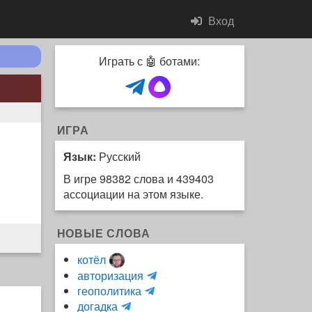
Вход
Играть с 🤖 ботами:
ИГРА
Язык:
Русский
В игре 98382 слова и 439403
ассоциации на этом языке.
НОВЫЕ СЛОВА
котёл
и
авторизация
H
н
геополитика
m
y
к
догадка