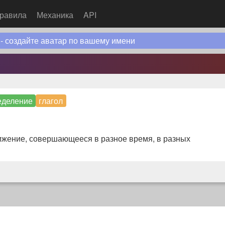
равила
Механика
API
 - создайте аватар по вашему имени
деление
глагол
 движение, совершающееся в разное время, в разных