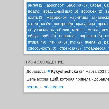
ангел (2)
аэропорт
бабочка (6)
баран
ба
воздух
воздушный шар (5)
воробей (2)
в
ехать (3)
жаворонок
жар-птица
занавеск
катер
козёл
контролёр
красавица
крыло
летучая мышь
лётчик
метель
метла
меч
обруч
орёл (3)
параплан
парашют (5)
п
птица (19)
птичка (3)
пух (2)
пчела (2)
ра
способность (3)
стрекоза (3)
стюардесса
ПРОИСХОЖДЕНИЕ
Kykyshechcka
Добавил/а
Kykyshechcka
(
24 марта 2021, 
(Telegram)
Цепь ассоциаций, которая привела к добавл
K
летать
←
самолет
y
k
y
s