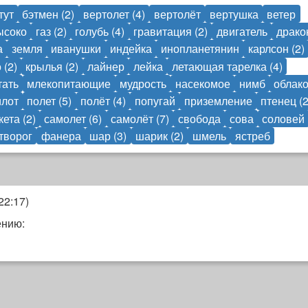
тут
бэтмен (2)
вертолет (4)
вертолёт
вертушка
ветер
ысоко
газ (2)
голубь (4)
гравитация (2)
двигатель
драко
а
земля
иванушки
индейка
инопланетянин
карлсон (2)
 (2)
крылья (2)
лайнер
лейка
летающая тарелка (4)
тать
млекопитающие
мудрость
насекомое
нимб
облак
илот
полет (5)
полёт (4)
попугай
приземление
птенец (2
кета (2)
самолет (6)
самолёт (7)
свобода
сова
соловей
творог
фанера
шар (3)
шарик (2)
шмель
ястреб
22:17
)
ению: