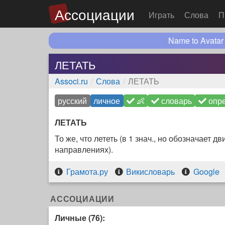
Ассоциации
Играть
Слова
П
Name to Avatar
ЛЕТАТЬ
Associ.ru
Слова
ЛЕТАТЬ
русский
личное
👶
словарь
опре
ЛЕТАТЬ
То же, что лететь (в 1 знач., но обозначает
направлениях).
Грамота.ру
Викисловарь
Google
АССОЦИАЦИИ
Личные (76):