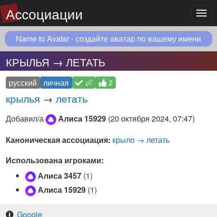
Ассоциации
Мен
Name to Avatar - создайте аватар по вашему имени
КРЫЛЬЯ → ЛЕТАТЬ
русский
личная
👶
2
крылья
→
летать
Добавил/а
Алиса 15929
(
20 октября 2024, 07:47
)
Каноническая ассоциация:
крыло → летать
Использована игроками:
Алиса 3457
(1)
Алиса 15929
(1)
Google