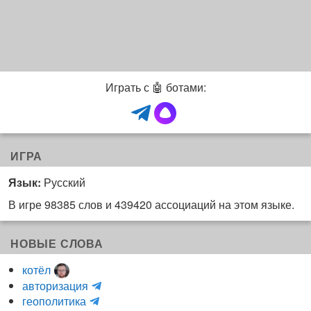
Играть с 🤖 ботами:
ИГРА
Язык:
Русский
В игре 98385 слов и 439420 ассоциаций на этом языке.
НОВЫЕ СЛОВА
котёл
и
авторизация
H
н
геополитика