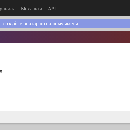
равила
Механика
API
 - создайте аватар по вашему имени
18
)