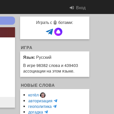
Вход
Играть с 🤖 ботами:
ИГРА
Язык:
Русский
В игре 98382 слова и 439403
ассоциации на этом языке.
НОВЫЕ СЛОВА
котёл
и
авторизация
H
н
геополитика
m
y
к
догадка