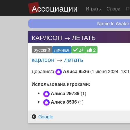
Ассоциации
Играть
Слова
П
Name to Avatar
КАРЛСОН → ЛЕТАТЬ
русский
личная
👶
2
карлсон
→
летать
Добавил/а
Алиса 8536
(
1 июня 2024, 18:
Использована игроками:
Алиса 29739
(1)
Алиса 8536
(1)
Google