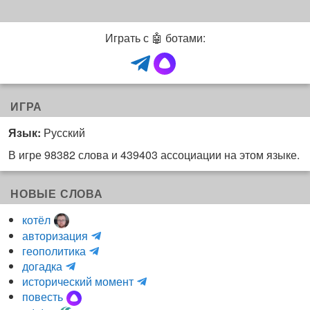
Играть с 🤖 ботами:
ИГРА
Язык:
Русский
В игре 98382 слова и 439403 ассоциации на этом языке.
НОВЫЕ СЛОВА
котёл
и
авторизация
H
н
геополитика
m
y
к
догадка
a
d
о
и
исторический момент
r
r
г
н
повесть