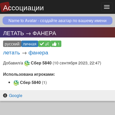
Ассоциации
Мен
Name to Avatar - создайте аватар по вашему имени
ЛЕТАТЬ → ФАНЕРА
русский
личная
👶
1
летать
→
фанера
Добавил/а
Сбер 5840
(
10 сентября 2023, 22:47
)
Использована игроками:
Сбер 5840
(1)
Google