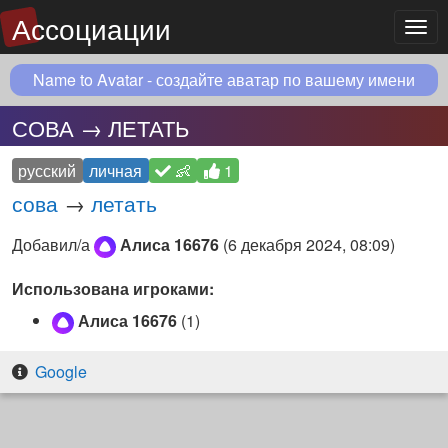
Ассоциации
Мен
Name to Avatar - создайте аватар по вашему имени
СОВА → ЛЕТАТЬ
русский
личная
👶
1
сова
→
летать
Добавил/а
Алиса 16676
(
6 декабря 2024, 08:09
)
Использована игроками:
Алиса 16676
(1)
Google