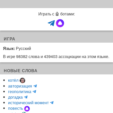
Играть с 🤖 ботами:
ИГРА
Язык:
Русский
В игре 98382 слова и 439403 ассоциации на этом языке.
НОВЫЕ СЛОВА
котёл
и
авторизация
H
н
геополитика
m
y
к
догадка
a
d
о
и
исторический момент
r
r
г
н
повесть