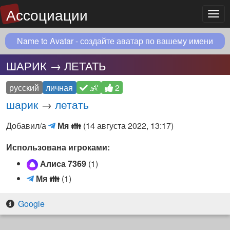
Ассоциации
Мен
Name to Avatar - создайте аватар по вашему имени
ШАРИК → ЛЕТАТЬ
русский
личная
👶
2
шарик
→
летать
Мя
Добавил/а
Мя
👪
(
14 августа 2022, 13:17
)
👪
Использована игроками:
(Telegram
чат)
Алиса 7369
(1)
М
Мя
👪
(1)
я
👪
Google
(
T