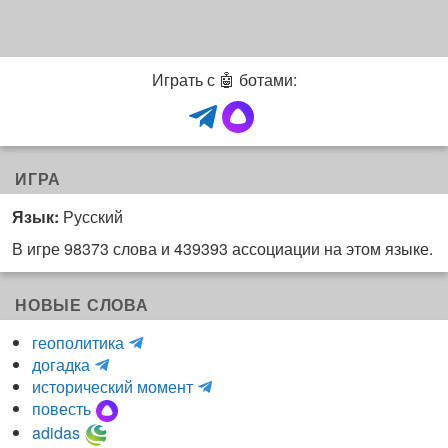
Играть с 🤖 ботами:
ИГРА
Язык:
Русский
В игре 98373 слова и 439393 ассоциации на этом языке.
НОВЫЕ СЛОВА
H
геополитика
m
y
догадка
a
d
и
исторический момент
r
r
н
повесть
r
a
к
adidas