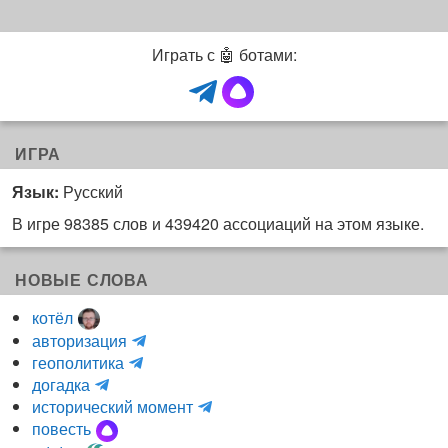
Играть с 🤖 ботами:
ИГРА
Язык:
Русский
В игре 98385 слов и 439420 ассоциаций на этом языке.
НОВЫЕ СЛОВА
котёл
и
авторизация
H
н
геополитика
m
y
к
догадка
a
d
о
и
исторический момент
r
r
г
н
повесть