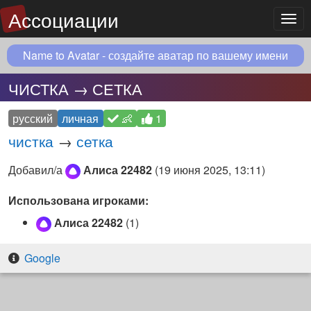
Ассоциации
Мен
Name to Avatar - создайте аватар по вашему имени
ЧИСТКА → СЕТКА
русский
личная
👶
1
чистка
→
сетка
Добавил/а
Алиса 22482
(
19 июня 2025, 13:11
)
Использована игроками:
Алиса 22482
(1)
Google