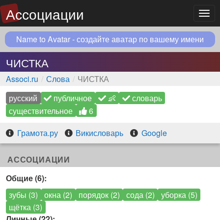
Ассоциации
Мен
Name to Avatar - создайте аватар по вашему имени
ЧИСТКА
Associ.ru
Слова
ЧИСТКА
русский
публичное
👶
словарь
существительное
6
Грамота.ру
Викисловарь
Google
АССОЦИАЦИИ
Общие (6):
зубы (3)
окна (2)
порядок (2)
сода (2)
уборка (5)
щётка (3)
Личные (22):