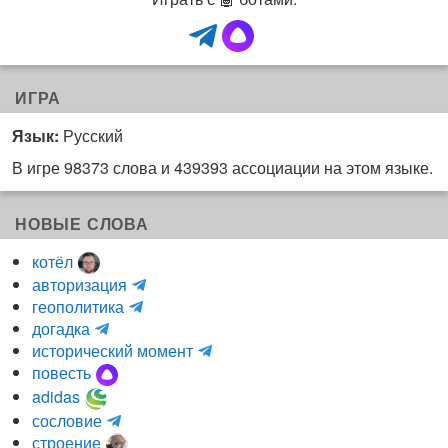
ИГРА
Язык:
Русский
В игре 98373 слова и 439393 ассоциации на этом языке.
НОВЫЕ СЛОВА
котёл
и
авторизация
H
н
геополитика
m
y
к
догадка
a
d
о
и
исторический момент
r
r
г
н
повесть
r
a
н
к
adidas
r
_
и
о
m
сословие
u
l
т
г
a
строение