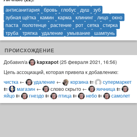
антисанитария
бровь
глобус
душ
зуб
зубная щётка
камин
карма
клининг
лицо
окно
паста
полотенце
растение
рот
сетка
стирка
труба
тряпка
удаление
умывание
шампунь
ПРОИСХОЖДЕНИЕ
Добавил/а
kapxapot
(
25 февраля 2021, 16:56
)
Цепь ассоциаций, которая привела к добавлению:
чистка
←
удаление
←
корзина
⇇
супермаркет
⇇
магазин
←
слово скрыто
←
яичница
⇇
яйцо
⇇
гнездо
⇇
птица
⇇
небо
⇇
самолет