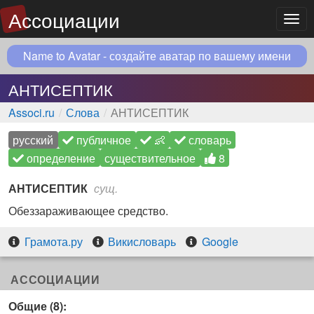
Ассоциации
Мен
Name to Avatar - создайте аватар по вашему имени
АНТИСЕПТИК
Associ.ru
Слова
АНТИСЕПТИК
русский
публичное
👶
словарь
определение
существительное
8
АНТИСЕПТИК
сущ.
Обеззараживающее средство.
Грамота.ру
Викисловарь
Google
АССОЦИАЦИИ
Общие (8):