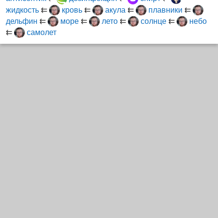
жидкость
⇇
кровь
⇇
акула
⇇
плавники
⇇
дельфин
⇇
море
⇇
лето
⇇
солнце
⇇
небо
⇇
самолет