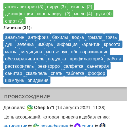
антисанитария (3)
вирус (3)
гигиена (2)
дезинфекция
коронавирус (2)
мыло (4)
руки (4)
спирт (6)
Личные (31):
анальгин
антифриз
бахилы
водка
грызли
грязь
душ
зелёнка
имбирь
инфекция
карантин
красота
маска
медицина
мытье рук
обеззараживание
обеззараживатель
подушка
профилакторий
работа
растворитель
ревизорро
салфетка
санетария
санитар
скальпель
спать
таблетка
фосфор
шампунь
эпидемия
ПРОИСХОЖДЕНИЕ
Добавил/а
Сбер 571
(
14 августа 2021, 11:38
)
Цепь ассоциаций, которая привела к добавлению:
антисептик
⇇
дезинфекция
⇇
спирт
⇇