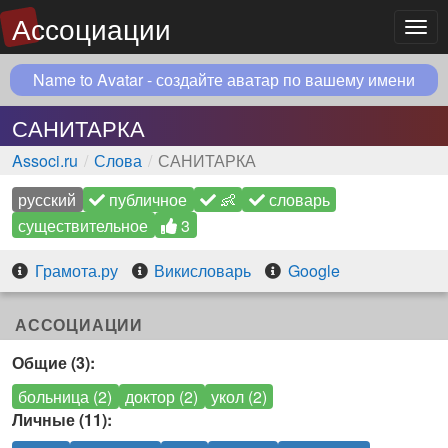
Ассоциации
Мен
Name to Avatar - создайте аватар по вашему имени
САНИТАРКА
Associ.ru
Слова
САНИТАРКА
русский
публичное
👶
словарь
существительное
3
Грамота.ру
Викисловарь
Google
АССОЦИАЦИИ
Общие (3):
больница (2)
доктор (2)
укол (2)
Личные (11):