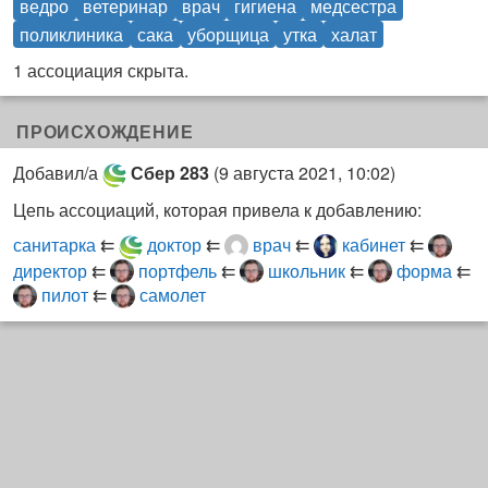
ведро
ветеринар
врач
гигиена
медсестра
поликлиника
сака
уборщица
утка
халат
1 ассоциация скрыта.
ПРОИСХОЖДЕНИЕ
Добавил/а
Сбер 283
(
9 августа 2021, 10:02
)
Цепь ассоциаций, которая привела к добавлению:
санитарка
⇇
доктор
⇇
врач
⇇
кабинет
⇇
директор
⇇
портфель
⇇
школьник
⇇
форма
⇇
пилот
⇇
самолет