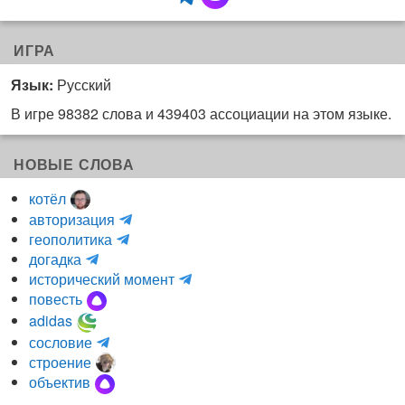
ИГРА
Язык:
Русский
В игре 98382 слова и 439403 ассоциации на этом языке.
НОВЫЕ СЛОВА
котёл
и
авторизация
H
н
геополитика
m
y
к
догадка
a
d
о
и
исторический момент
r
r
г
н
повесть
r
a
н
к
adidas
r
_
и
о
m
сословие
u
l
т
г
a
строение
a
i
о
н
r
объектив
(
b
ч
и
r