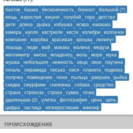
бантик
башка
бесконечность
блокнот
большой (7)
вещь
взрослая
вишня
голубой
гора
детство
дитя
длина
дырка
избушка
искра
какашка
камера
капля
кастрюля
кисти
колибри
колпачок
компания
коробка
красивая
крошка
лилипут
лошадь
люди
май
макака
малина
медуза
миллиметр
миска
младенец
моль
море
муха
мушка
небольшое
нежность
овца
окно
паутина
печаль
пирамида
писька
пися
планета
подкова
получка
помещение
пони
пыльца
ракушка
рыбка
скидка
смурфики
снежинка
собака
средство
страна
стрекоза
строка
сумка
точка
удаленькая (2)
улитка
фотография
цена
цепь
цифра
частица
четверостишие
ювелир
ПРОИСХОЖДЕНИЕ