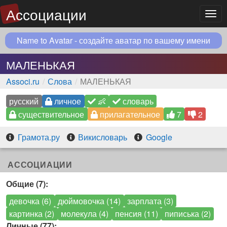
Ассоциации
Мен
Name to Avatar - создайте аватар по вашему имени
МАЛЕНЬКАЯ
Associ.ru
Слова
МАЛЕНЬКАЯ
русский
личное
👶
словарь
существительное
прилагательное
7
2
Грамота.ру
Викисловарь
Google
АССОЦИАЦИИ
Общие (7):
девочка (6)
дюймовочка (14)
зарплата (3)
картинка (2)
молекула (4)
пенсия (11)
пиписька (2)
Личные (77):