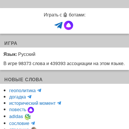
Играть с 🤖 ботами:
ИГРА
Язык:
Русский
В игре 98373 слова и 439393 ассоциации на этом языке.
НОВЫЕ СЛОВА
H
геополитика
m
y
догадка
a
d
и
исторический момент
r
r
н
повесть
r
a
к
adidas
r
_
о
m
сословие
u
l
г