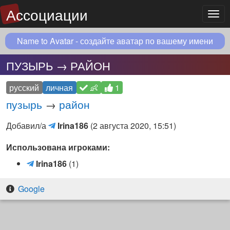
Ассоциации
Мен
Name to Avatar - создайте аватар по вашему имени
ПУЗЫРЬ → РАЙОН
русский
личная
👶
1
пузырь
→
район
Irina186
Добавил/а
Irina186
(
2 августа 2020, 15:51
)
(Telegram)
Использована игроками:
I
Irina186
(1)
r
i
Google
n
a
1