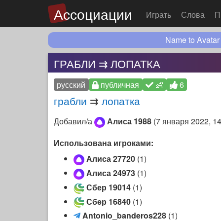
Ассоциации
Играть
Слова
П
Name to Avatar
ГРАБЛИ ⇉ ЛОПАТКА
русский
публичная
👶
6
грабли
⇉
лопатка
Добавил/а
Алиса 1988
(
7 января 2022, 14
Использована игроками:
Алиса 27720
(1)
Алиса 24973
(1)
Сбер 19014
(1)
Сбер 16840
(1)
A
Antonio_banderos228
(1)