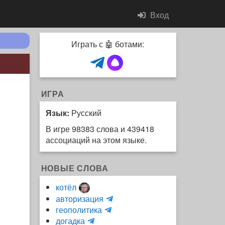
Вход
Играть с 🤖 ботами:
ИГРА
Язык:
Русский
В игре 98383 слова и 439418
ассоциаций на этом языке.
НОВЫЕ СЛОВА
котёл
и
авторизация
H
н
геополитика
m
y
к
догадка