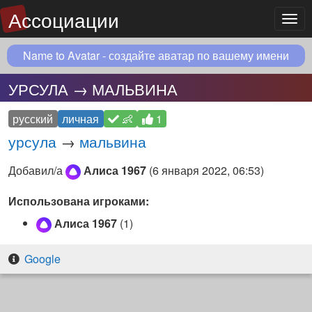
Ассоциации
Мен
Name to Avatar - создайте аватар по вашему имени
УРСУЛА → МАЛЬВИНА
русский
личная
👶
1
урсула
→
мальвина
Добавил/а
Алиса 1967
(
6 января 2022, 06:53
)
Использована игроками:
Алиса 1967
(1)
Google