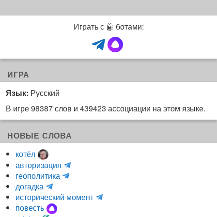
Играть с 🤖 ботами:
ИГРА
Язык:
Русский
В игре 98387 слов и 439423 ассоциации на этом языке.
НОВЫЕ СЛОВА
котёл
и
авторизация
H
н
геополитика
m
y
к
догадка
a
d
о
и
исторический момент
r
r
г
н
повесть