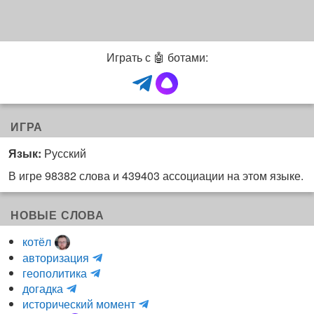
Играть с 🤖 ботами:
ИГРА
Язык:
Русский
В игре 98382 слова и 439403 ассоциации на этом языке.
НОВЫЕ СЛОВА
котёл
и
авторизация
H
н
геополитика
m
y
к
догадка
a
d
о
и
исторический момент