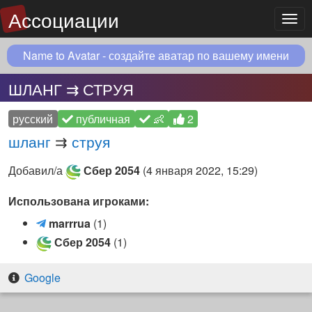
Ассоциации
Мен
Name to Avatar - создайте аватар по вашему имени
ШЛАНГ ⇉ СТРУЯ
русский
публичная
👶
2
шланг
⇉
струя
Добавил/а
Сбер 2054
(
4 января 2022, 15:29
)
Использована игроками:
m
marrrua
(1)
a
Сбер 2054
(1)
r
r
Google
r
u