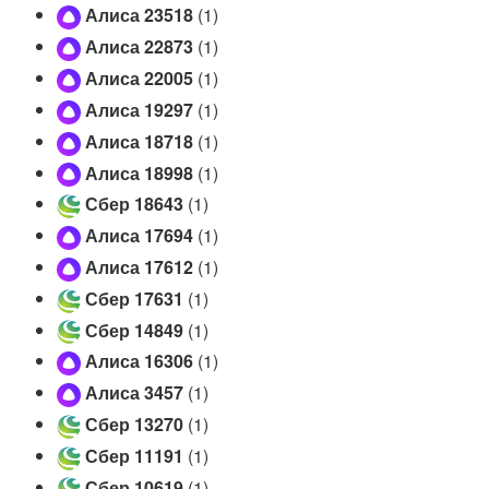
Алиса 23518
(1)
r
e
Алиса 22873
(1)
i
Алиса 22005
(1)
s
Алиса 19297
(1)
(
T
Алиса 18718
(1)
e
Алиса 18998
(1)
l
Сбер 18643
(1)
e
g
Алиса 17694
(1)
r
Алиса 17612
(1)
a
Сбер 17631
(1)
m
Сбер 14849
(1)
)
Алиса 16306
(1)
Алиса 3457
(1)
Сбер 13270
(1)
Сбер 11191
(1)
Сбер 10619
(1)