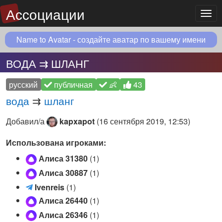
Ассоциации
Мен
Name to Avatar - создайте аватар по вашему имени
ВОДА ⇉ ШЛАНГ
русский
публичная
👶
43
вода
⇉
шланг
Добавил/а
kapxapot
(
16 сентября 2019, 12:53
)
Использована игроками:
Алиса 31380
(1)
Алиса 30887
(1)
I
Ivenreis
(1)
v
Алиса 26440
(1)
e
Алиса 26346
(1)
n