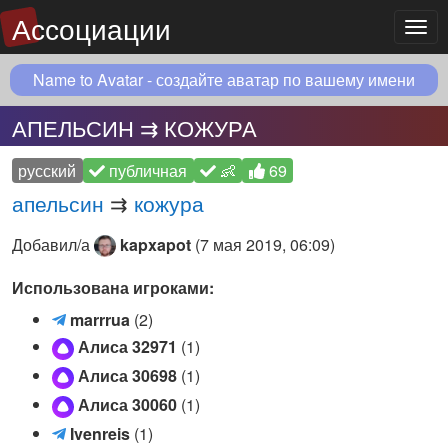
Ассоциации
Мен
Name to Avatar - создайте аватар по вашему имени
АПЕЛЬСИН ⇉ КОЖУРА
русский
публичная
👶
69
апельсин
⇉
кожура
Добавил/а
kapxapot
(
7 мая 2019, 06:09
)
Использована игроками:
m
marrrua
(2)
a
Алиса 32971
(1)
r
Алиса 30698
(1)
r
Алиса 30060
(1)
r
u
I
Ivenreis
(1)