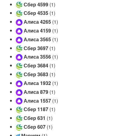
Сбер 4599
(1)
г
а
Сбер 4535
(1)
т
Алиса 4265
(1)
о
Алиса 4159
(1)
р
а
Алиса 3565
(1)
л
Сбер 3697
(1)
л
Алиса 3556
(1)
и
г
Сбер 3684
(1)
а
Сбер 3683
(1)
т
Алиса 1932
(1)
о
Алиса 879
(1)
р
👪
Алиса 1557
(1)
(
Сбер 1187
(1)
T
Сбер 631
(1)
e
l
Сбер 607
(1)
e
М
Мариям
(1)