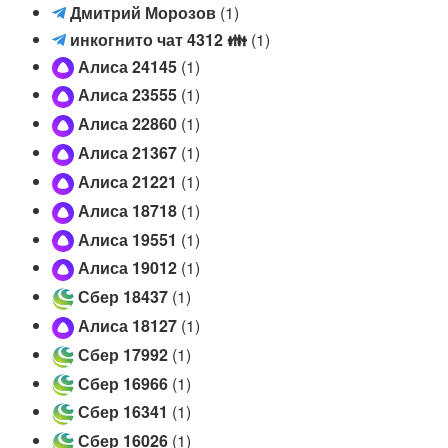
a
v
Д
Дмитрий Морозов
(1)
(
e
м
и
инкогнито чат 4312
👪
(1)
T
n
и
н
Алиса 24145
(1)
e
r
т
к
l
e
Алиса 23555
(1)
р
о
e
i
и
Алиса 22860
(1)
г
g
s
й
н
Алиса 21367
(1)
r
(
М
и
a
Алиса 21221
(1)
T
о
т
m
e
р
Алиса 18718
(1)
о
)
l
о
ч
Алиса 19551
(1)
e
з
а
Алиса 19012
(1)
g
о
т
r
Сбер 18437
(1)
в
4
a
(
3
Алиса 18127
(1)
m
T
1
Сбер 17992
(1)
)
e
2
Сбер 16966
(1)
l
👪
e
Сбер 16341
(1)
(
g
T
Сбер 16026
(1)