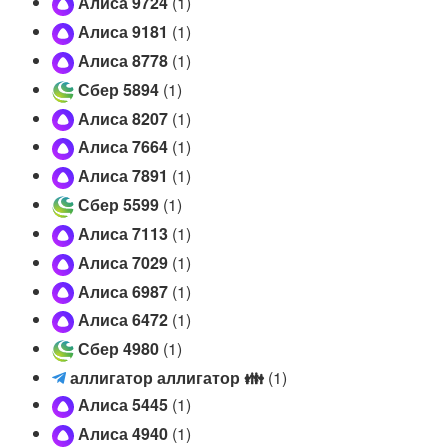
Алиса 9724
(1)
k
Алиса 9181
(1)
a
1
Алиса 8778
(1)
(
Сбер 5894
(1)
T
Алиса 8207
(1)
e
l
Алиса 7664
(1)
e
Алиса 7891
(1)
g
Сбер 5599
(1)
r
Алиса 7113
(1)
a
m
Алиса 7029
(1)
)
Алиса 6987
(1)
Алиса 6472
(1)
Сбер 4980
(1)
а
аллигатор аллигатор
👪
(1)
л
Алиса 5445
(1)
л
Алиса 4940
(1)
и