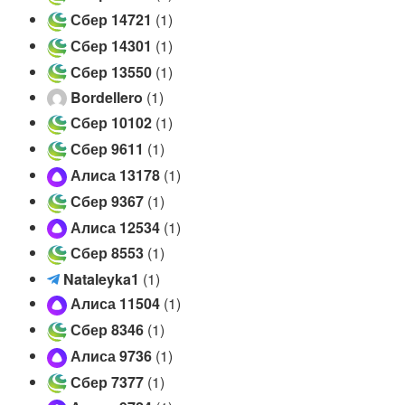
r
e
Сбер 14721
(1)
a
l
m
Сбер 14301
(1)
e
)
g
Сбер 13550
(1)
r
Bordellero
(1)
a
Сбер 10102
(1)
m
ч
Сбер 9611
(1)
а
Алиса 13178
(1)
т
Сбер 9367
(1)
)
Алиса 12534
(1)
Сбер 8553
(1)
N
Nataleyka1
(1)
a
Алиса 11504
(1)
t
Сбер 8346
(1)
a
Алиса 9736
(1)
l
e
Сбер 7377
(1)
y