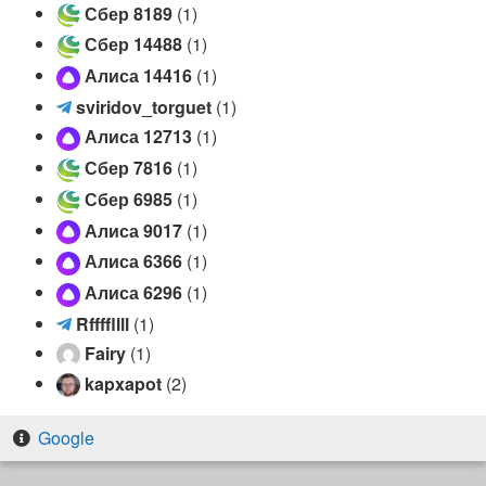
(
ф
Сбер 8189
(1)
T
е
Сбер 14488
(1)
e
р
l
Алиса 14416
(1)
н
e
ы
s
sviridov_torguet
(1)
g
е
v
Алиса 12713
(1)
r
О
i
Сбер 7816
(1)
a
Д
r
m
Сбер 6985
(1)
Н
i
)
О
d
Алиса 9017
(1)
Ж
o
Алиса 6366
(1)
О
v
Алиса 6296
(1)
П
_
Н
t
R
Rffffllll
(1)
И
o
f
Fairy
(1)
К
r
f
kapxapot
(2)
И
g
ff
👪
u
l
Google
(
e
l
T
t
l
e