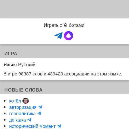
Играть с 🤖 ботами:
ИГРА
Язык:
Русский
В игре 98387 слов и 439423 ассоциации на этом языке.
НОВЫЕ СЛОВА
котёл
и
авторизация
H
н
геополитика
m
y
к
догадка
a
d
о
и
исторический момент