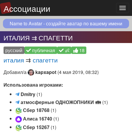
Ассоциации
Мен
Name to Avatar - создайте аватар по вашему имени
ИТАЛИЯ ⇉ СПАГЕТТИ
русский
публичная
👶
18
италия
⇉
спагетти
Добавил/а
kapxapot
(
4 мая 2019, 08:32
)
Использована игроками:
D
Dmitry
(1)
m
а
атмосферные ОДНОЖОПНИКИ
👪
(1)
i
т
Сбер 18768
(1)
t
м
Алиса 16740
(1)
r
о
y
Сбер 15267
(1)
с