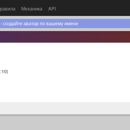
равила
Механика
API
 - создайте аватар по вашему имени
:10
)