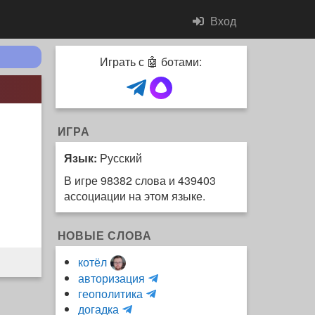
Вход
Играть с 🤖 ботами:
ИГРА
Язык:
Русский
В игре 98382 слова и 439403
ассоциации на этом языке.
НОВЫЕ СЛОВА
котёл
и
авторизация
H
н
геополитика
m
y
к
догадка