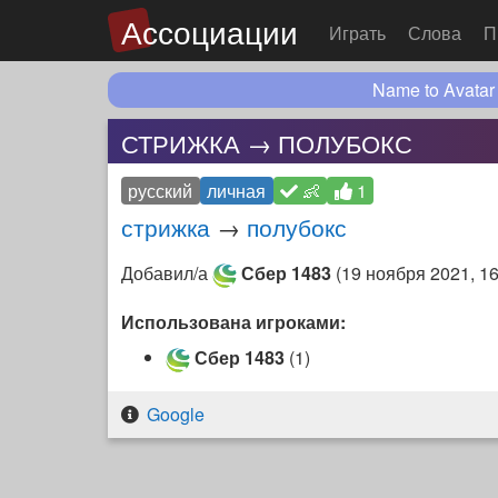
Ассоциации
Играть
Слова
П
Name to Avatar
СТРИЖКА → ПОЛУБОКС
русский
личная
👶
1
стрижка
→
полубокс
Добавил/а
Сбер 1483
(
19 ноября 2021, 16
Использована игроками:
Сбер 1483
(1)
Google