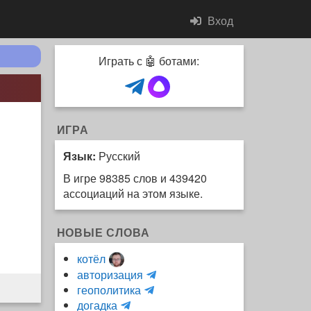
Вход
Играть с 🤖 ботами:
ИГРА
Язык:
Русский
В игре 98385 слов и 439420
ассоциаций на этом языке.
НОВЫЕ СЛОВА
котёл
и
авторизация
H
н
геополитика
m
y
к
догадка