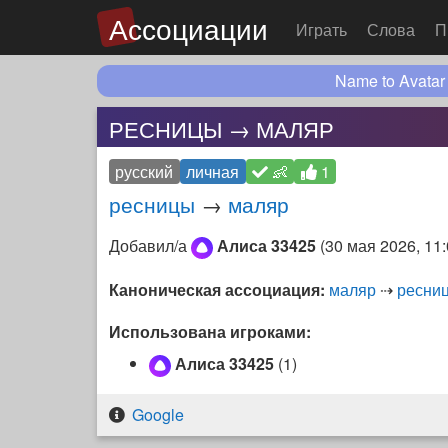
Ассоциации
Играть
Слова
П
Name to Avatar
РЕСНИЦЫ → МАЛЯР
русский
личная
👶
1
ресницы
→
маляр
Добавил/а
Алиса 33425
(
30 мая 2026, 11
Каноническая ассоциация:
маляр
⇢
ресни
Использована игроками:
Алиса 33425
(1)
Google