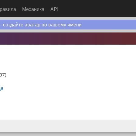
равила
Механика
API
 - создайте аватар по вашему имени
:07
)
ца