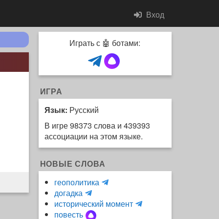
Вход
Играть с 🤖 ботами:
ИГРА
Язык:
Русский
В игре 98373 слова и 439393
ассоциации на этом языке.
НОВЫЕ СЛОВА
H
геополитика
m
y
догадка
a
d
и
исторический момент
r
r
н
повесть