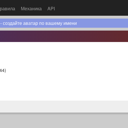
равила
Механика
API
 - создайте аватар по вашему имени
:44
)