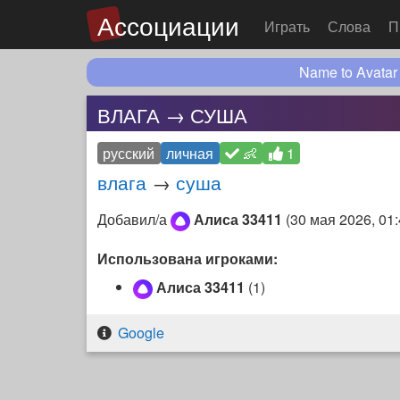
Ассоциации
Играть
Слова
П
Name to Avatar
ВЛАГА → СУША
русский
личная
👶
1
влага
→
суша
Добавил/а
Алиса 33411
(
30 мая 2026, 01
Использована игроками:
Алиса 33411
(1)
Google