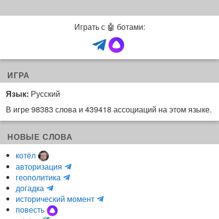
Играть с 🤖 ботами:
ИГРА
Язык:
Русский
В игре 98383 слова и 439418 ассоциаций на этом языке.
НОВЫЕ СЛОВА
котёл
и
авторизация
H
н
геополитика
m
y
к
догадка
a
d
о
и
исторический момент
r
r
г
н
повесть