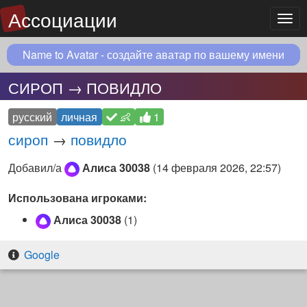
Ассоциации
Мен
Name to Avatar - создайте аватар по вашему имени
СИРОП → ПОВИДЛО
русский
личная
👶
1
сироп
→
повидло
Добавил/а
Алиса 30038
(
14 февраля 2026, 22:57
)
Использована игроками:
Алиса 30038
(1)
Google