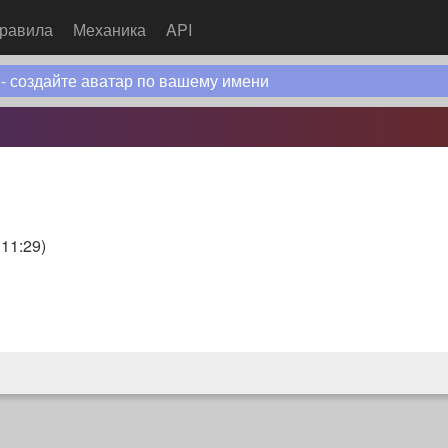
равила
Механика
API
 - создайте аватар по вашему имени
 11:29
)