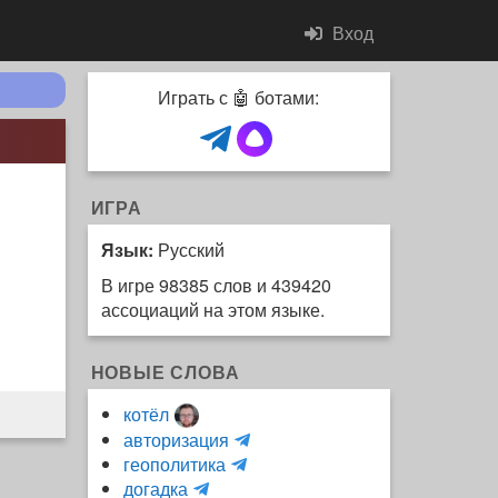
Вход
Играть с 🤖 ботами:
ИГРА
Язык:
Русский
В игре 98385 слов и 439420
ассоциаций на этом языке.
НОВЫЕ СЛОВА
котёл
и
авторизация
H
н
геополитика
m
y
к
догадка