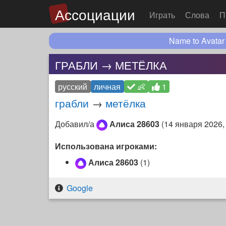
Ассоциации
Играть
Слова
П
Name to Avatar
ГРАБЛИ → МЕТЁЛКА
русский
личная
👶
1
грабли
→
метёлка
Добавил/а
Алиса 28603
(
14 января 2026,
Использована игроками:
Алиса 28603
(1)
Google