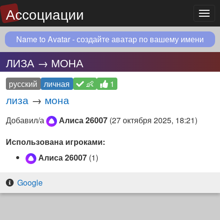
Ассоциации
Мен
Name to Avatar - создайте аватар по вашему имени
ЛИЗА → МОНА
русский
личная
👶
1
лиза
→
мона
Добавил/а
Алиса 26007
(
27 октября 2025, 18:21
)
Использована игроками:
Алиса 26007
(1)
Google