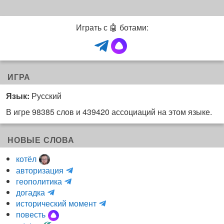
Играть с 🤖 ботами:
ИГРА
Язык:
Русский
В игре 98385 слов и 439420 ассоциаций на этом языке.
НОВЫЕ СЛОВА
котёл
и
авторизация
H
н
геополитика
m
y
к
догадка
a
d
о
и
исторический момент
r
r
г
н
повесть