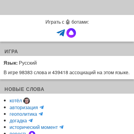
ч
а
т
Играть с 🤖 ботами:
)
ИГРА
Язык:
Русский
В игре 98383 слова и 439418 ассоциаций на этом языке.
НОВЫЕ СЛОВА
котёл
и
авторизация
H
н
геополитика
m
y
к
догадка
a
d
о
и
исторический момент
r
r
г
н
повесть