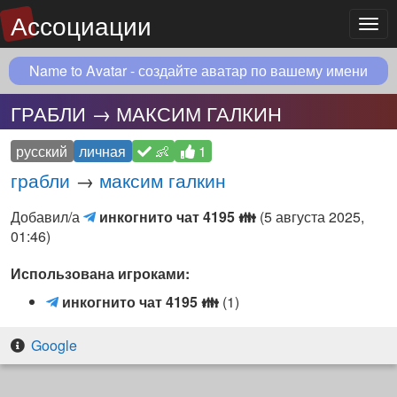
Ассоциации
Мен
Name to Avatar - создайте аватар по вашему имени
ГРАБЛИ → МАКСИМ ГАЛКИН
русский
личная
👶
1
грабли
→
максим галкин
инкогнито
Добавил/а
инкогнито чат 4195
👪
(
5 августа 2025,
чат
01:46
)
4195
Использована игроками:
👪
(Telegram
и
инкогнито чат 4195
👪
(1)
чат)
н
к
Google
о
г