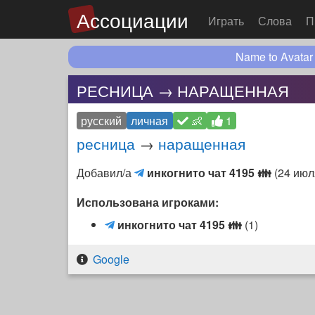
Ассоциации
Играть
Слова
П
Name to Avatar
РЕСНИЦА → НАРАЩЕННАЯ
русский
личная
👶
1
ресница
→
наращенная
инкогнито
Добавил/а
инкогнито чат 4195
👪
(
24 июл
чат
Использована игроками:
4195
👪
и
инкогнито чат 4195
👪
(1)
(Telegram
н
чат)
к
Google
о
г
н