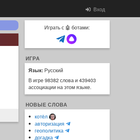
Вход
Играть с 🤖 ботами:
ИГРА
Язык:
Русский
В игре 98382 слова и 439403
ассоциации на этом языке.
НОВЫЕ СЛОВА
котёл
и
авторизация
H
н
геополитика
m
y
к
догадка