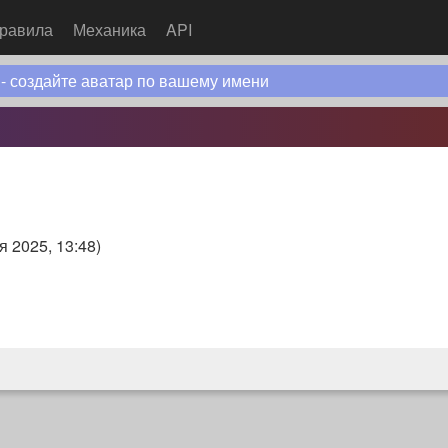
равила
Механика
API
 - создайте аватар по вашему имени
я 2025, 13:48
)