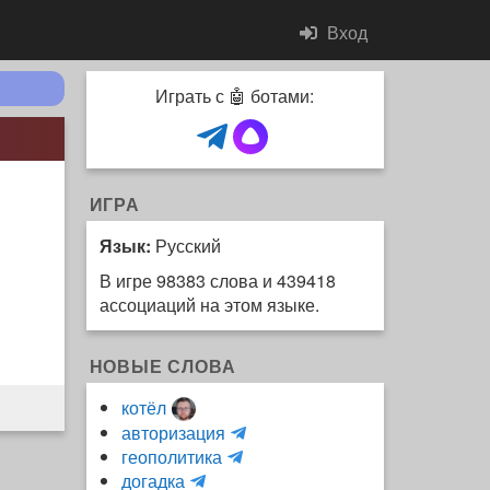
Вход
Играть с 🤖 ботами:
ИГРА
Язык:
Русский
В игре 98383 слова и 439418
ассоциаций на этом языке.
НОВЫЕ СЛОВА
котёл
и
авторизация
H
н
геополитика
m
y
к
догадка