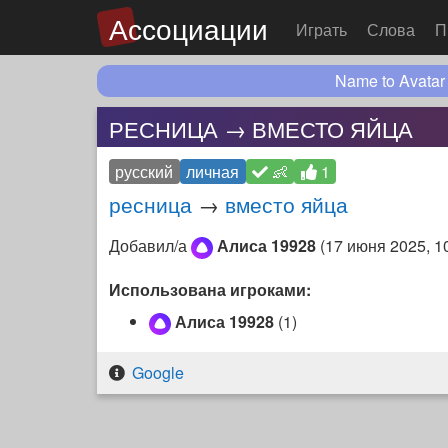
Ассоциации
Играть
Слова
П
Name to Avatar
РЕСНИЦА → ВМЕСТО ЯЙЦА
русский
личная
👶
1
ресница
→
вместо яйца
Добавил/а
Алиса 19928
(
17 июня 2025, 1
Использована игроками:
Алиса 19928
(1)
Google