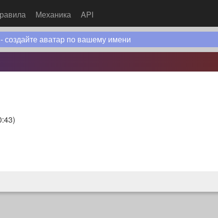
равила
Механика
API
 - создайте аватар по вашему имени
0:43
)