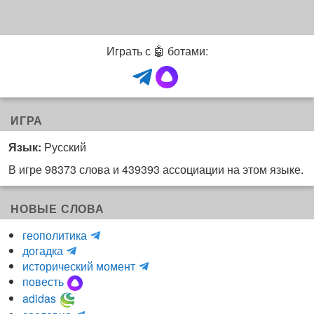
l
e
g
Играть с 🤖 ботами:
r
a
m
ч
а
ИГРА
т
Язык:
Русский
)
В игре 98373 слова и 439393 ассоциации на этом языке.
НОВЫЕ СЛОВА
H
геополитика
m
y
догадка
a
d
и
исторический момент
r
r
н
повесть
r
a
к
adidas
r
_
о