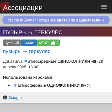
Ассоциации
Мен
Name to Avatar - создайте аватар по вашему имени
ПУЗЫРЬ → ГЕРКУЛЕС
русский
личная
👶
1
пузырь
→
геркулес
атмосферные
Добавил/а
атмосферные ОДНОЖОПНИКИ
👪
(
28
ОДНОЖОПНИКИ
апреля 2025, 13:00
)
👪
Использована игроками:
(Telegram
чат)
а
атмосферные ОДНОЖОПНИКИ
👪
(1)
т
м
Google
о
с