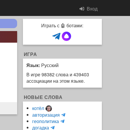
Вход
Играть с 🤖 ботами:
ИГРА
Язык:
Русский
В игре 98382 слова и 439403
ассоциации на этом языке.
НОВЫЕ СЛОВА
котёл
и
авторизация
H
н
геополитика
m
y
к
догадка