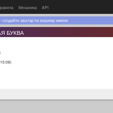
равила
Механика
API
 - создайте аватар по вашему имени
Я БУКВА
а
 15:08
)