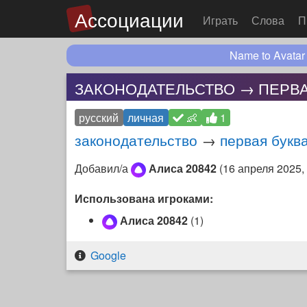
Ассоциации
Играть
Слова
П
Name to Avatar
ЗАКОНОДАТЕЛЬСТВО → ПЕРВА
русский
личная
👶
1
законодательство
→
первая букв
Добавил/а
Алиса 20842
(
16 апреля 2025,
Использована игроками:
Алиса 20842
(1)
Google