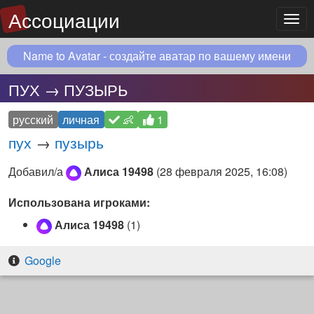
Ассоциации
Мен
Name to Avatar - создайте аватар по вашему имени
ПУХ → ПУЗЫРЬ
русский
личная
👶
1
пух
→
пузырь
Добавил/а
Алиса 19498
(
28 февраля 2025, 16:08
)
Использована игроками:
Алиса 19498
(1)
Google