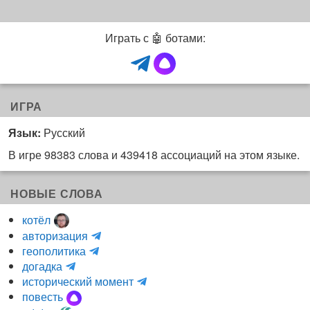
Играть с 🤖 ботами:
ИГРА
Язык:
Русский
В игре 98383 слова и 439418 ассоциаций на этом языке.
НОВЫЕ СЛОВА
котёл
и
авторизация
H
н
геополитика
m
y
к
догадка
a
d
о
и
исторический момент
r
r
г
н
повесть