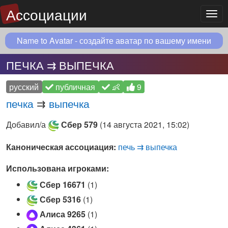
Ассоциации
Мен
Name to Avatar - создайте аватар по вашему имени
ПЕЧКА ⇉ ВЫПЕЧКА
русский
публичная
👶
9
печка
⇉
выпечка
Добавил/а
Сбер 579
(
14 августа 2021, 15:02
)
Каноническая ассоциация:
печь ⇉ выпечка
Использована игроками:
Сбер 16671
(1)
Сбер 5316
(1)
Алиса 9265
(1)