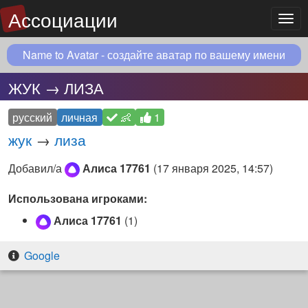
Ассоциации
Мен
Name to Avatar - создайте аватар по вашему имени
ЖУК → ЛИЗА
русский
личная
👶
1
жук
→
лиза
Добавил/а
Алиса 17761
(
17 января 2025, 14:57
)
Использована игроками:
Алиса 17761
(1)
Google