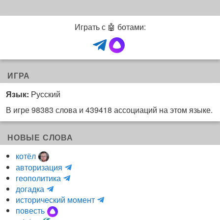
Играть с 🤖 ботами:
ИГРА
Язык:
Русский
В игре 98383 слова и 439418 ассоциаций на этом языке.
НОВЫЕ СЛОВА
котёл
и
авторизация
H
н
геополитика
m
y
к
догадка
a
d
о
и
исторический момент
r
r
г
н
повесть