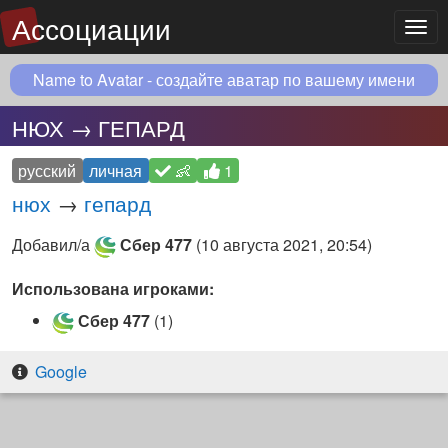
Ассоциации
Мен
Name to Avatar - создайте аватар по вашему имени
НЮХ → ГЕПАРД
русский
личная
👶
1
нюх
→
гепард
Добавил/а
Сбер 477
(
10 августа 2021, 20:54
)
Использована игроками:
Сбер 477
(1)
Google