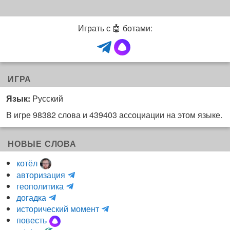
Играть с 🤖 ботами:
ИГРА
Язык:
Русский
В игре 98382 слова и 439403 ассоциации на этом языке.
НОВЫЕ СЛОВА
котёл
и
авторизация
H
н
геополитика
m
y
к
догадка
a
d
о
и
исторический момент
r
r
г
н
повесть