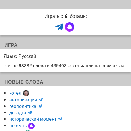
Играть с 🤖 ботами:
ИГРА
Язык:
Русский
В игре 98382 слова и 439403 ассоциации на этом языке.
НОВЫЕ СЛОВА
котёл
и
авторизация
H
н
геополитика
m
y
к
догадка
a
d
о
и
исторический момент
r
r
г
н
повесть