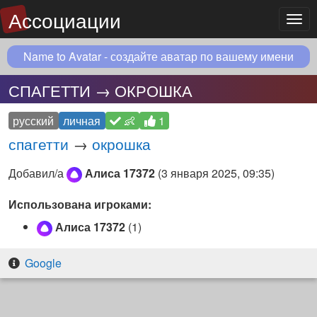
Ассоциации
Мен
Name to Avatar - создайте аватар по вашему имени
СПАГЕТТИ → ОКРОШКА
русский
личная
👶
1
спагетти
→
окрошка
Добавил/а
Алиса 17372
(
3 января 2025, 09:35
)
Использована игроками:
Алиса 17372
(1)
Google