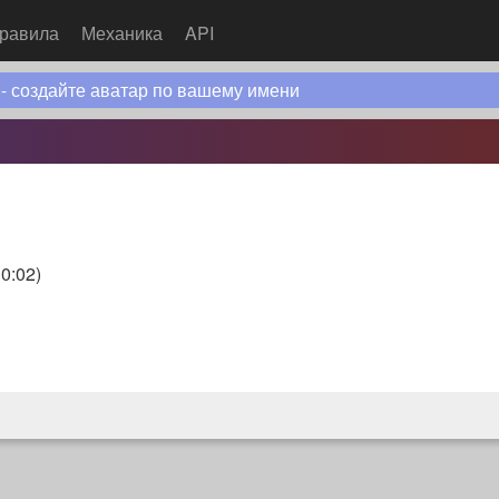
равила
Механика
API
 - создайте аватар по вашему имени
10:02
)