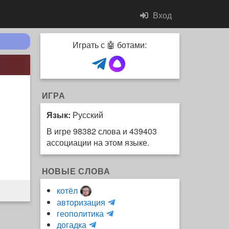
Вход
Играть с 🤖 ботами:
ИГРА
Язык:
Русский
В игре 98382 слова и 439403
ассоциации на этом языке.
НОВЫЕ СЛОВА
котёл
и
авторизация
H
н
геополитика
m
y
к
догадка