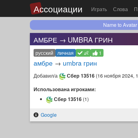
Ассоциации
Играть
Слова
П
Name to Avatar
АМБРЕ → UMBRA ГРИН
русский
личная
👶
1
амбре
→
umbra грин
Добавил/а
Сбер 13516
(
16 ноября 2024, 
Использована игроками:
Сбер 13516
(1)
Google