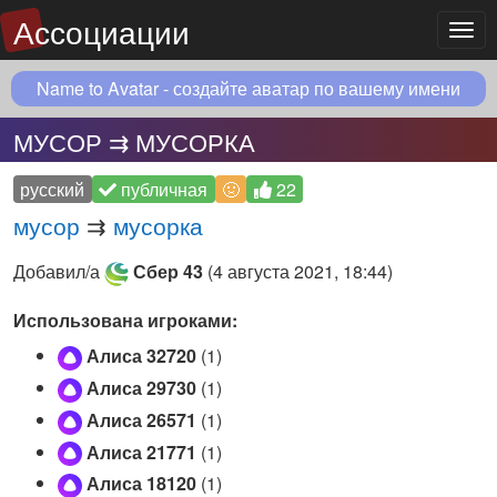
Ассоциации
Мен
Name to Avatar - создайте аватар по вашему имени
МУСОР ⇉ МУСОРКА
русский
публичная
🤢
22
мусор
⇉
мусорка
Добавил/а
Сбер 43
(
4 августа 2021, 18:44
)
Использована игроками:
Алиса 32720
(1)
Алиса 29730
(1)
Алиса 26571
(1)
Алиса 21771
(1)
Алиса 18120
(1)