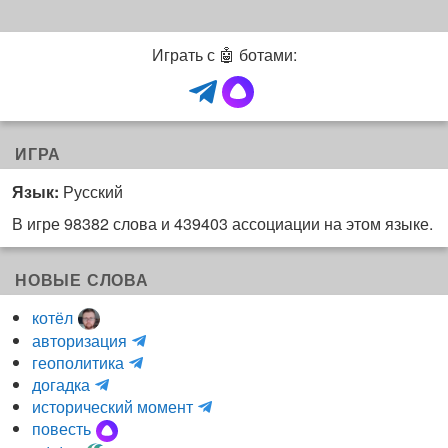
Играть с 🤖 ботами:
ИГРА
Язык:
Русский
В игре 98382 слова и 439403 ассоциации на этом языке.
НОВЫЕ СЛОВА
котёл
и
авторизация
H
н
геополитика
m
y
к
догадка
a
d
о
и
исторический момент
r
r
г
н
повесть