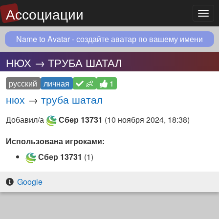
Ассоциации
Мен
Name to Avatar - создайте аватар по вашему имени
НЮХ → ТРУБА ШАТАЛ
русский
личная
👶
1
нюх
→
труба шатал
Добавил/а
Сбер 13731
(
10 ноября 2024, 18:38
)
Использована игроками:
Сбер 13731
(1)
Google