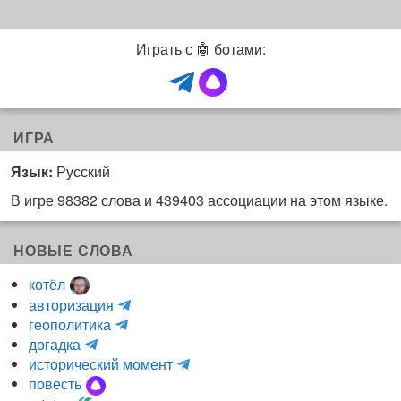
Играть с 🤖 ботами:
ИГРА
Язык:
Русский
В игре 98382 слова и 439403 ассоциации на этом языке.
НОВЫЕ СЛОВА
котёл
и
авторизация
H
н
геополитика
m
y
к
догадка
a
d
о
и
исторический момент
r
r
г
н
повесть