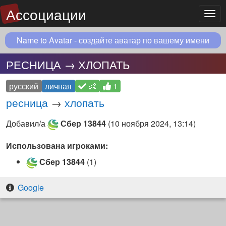
Ассоциации
Мен
Name to Avatar - создайте аватар по вашему имени
РЕСНИЦА → ХЛОПАТЬ
русский
личная
👶
1
ресница
→
хлопать
Добавил/а
Сбер 13844
(
10 ноября 2024, 13:14
)
Использована игроками:
Сбер 13844
(1)
Google