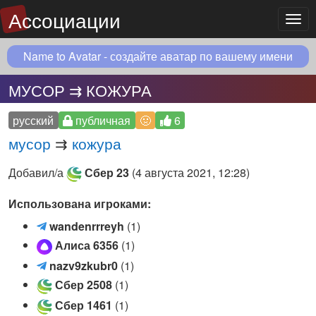
Ассоциации
Мен
Name to Avatar - создайте аватар по вашему имени
МУСОР ⇉ КОЖУРА
русский
публичная
🤢
6
мусор
⇉
кожура
Добавил/а
Сбер 23
(
4 августа 2021, 12:28
)
Использована игроками:
w
wandenrrreyh
(1)
a
Алиса 6356
(1)
n
n
nazv9zkubr0
(1)
d
a
Сбер 2508
(1)
e
z
n
Сбер 1461
(1)
v