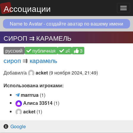
Ассоциации
Мен
Name to Avatar - создайте аватар по вашему имени
СИРОП ⇉ КАРАМЕЛЬ
русский
публичная
👶
3
сироп
⇉
карамель
Добавил/а
acket
(
9 ноября 2024, 21:49
)
Использована игроками:
m
marrrua
(1)
a
Алиса 33514
(1)
r
acket
(1)
r
r
Google
u