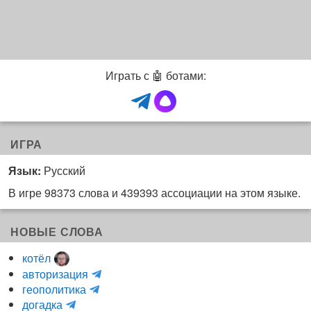
Играть с 🤖 ботами:
ИГРА
Язык:
Русский
В игре 98373 слова и 439393 ассоциации на этом языке.
НОВЫЕ СЛОВА
котёл
и
авторизация
H
н
геополитика
m
y
к
догадка