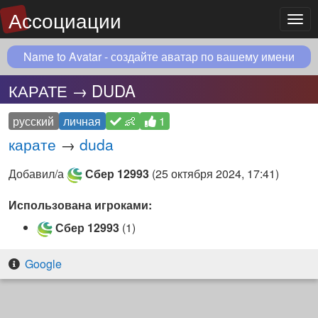
Ассоциации
Мен
Name to Avatar - создайте аватар по вашему имени
КАРАТЕ → DUDA
русский
личная
👶
1
карате
→
duda
Добавил/а
Сбер 12993
(
25 октября 2024, 17:41
)
Использована игроками:
Сбер 12993
(1)
Google