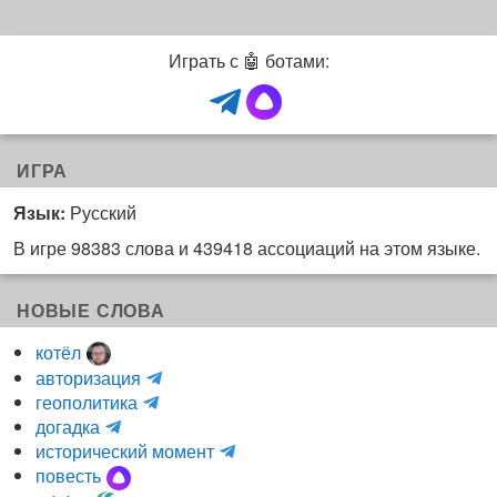
Играть с 🤖 ботами:
ИГРА
Язык:
Русский
В игре 98383 слова и 439418 ассоциаций на этом языке.
НОВЫЕ СЛОВА
котёл
и
авторизация
H
н
геополитика
m
y
к
догадка
a
d
о
и
исторический момент
r
r
г
н
повесть