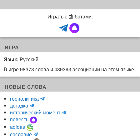
Играть с 🤖 ботами:
ИГРА
Язык:
Русский
В игре 98373 слова и 439393 ассоциации на этом языке.
НОВЫЕ СЛОВА
H
геополитика
m
y
догадка
a
d
и
исторический момент
r
r
н
повесть
r
a
к
adidas
r
_
о
m
сословие
u
l
г