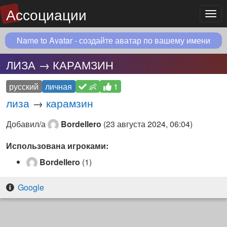
Ассоциации
Мен
Name to Avatar - создайте аватар по вашему имени
ЛИЗА → КАРАМЗИН
русский
личная
👶
1
лиза
→
карамзин
Добавил/а
Bordellero
(
23 августа 2024, 06:04
)
Использована игроками:
Bordellero
(1)
Google