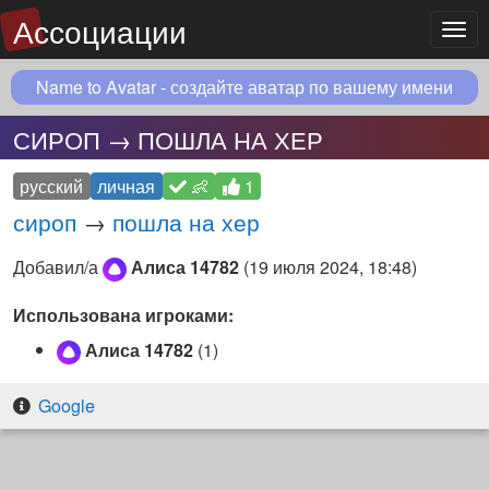
Ассоциации
Мен
Name to Avatar - создайте аватар по вашему имени
СИРОП → ПОШЛА НА ХЕР
русский
личная
👶
1
сироп
→
пошла на хер
Добавил/а
Алиса 14782
(
19 июля 2024, 18:48
)
Использована игроками:
Алиса 14782
(1)
Google