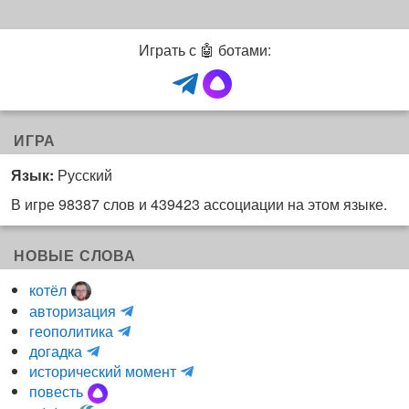
Играть с 🤖 ботами:
ИГРА
Язык:
Русский
В игре 98387 слов и 439423 ассоциации на этом языке.
НОВЫЕ СЛОВА
котёл
и
авторизация
H
н
геополитика
m
y
к
догадка
a
d
о
и
исторический момент
r
r
г
н
повесть