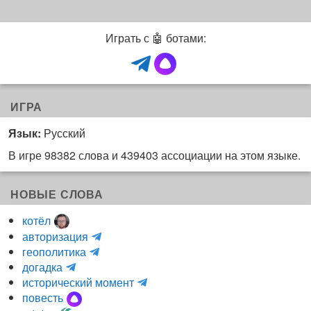
Играть с 🤖 ботами:
ИГРА
Язык:
Русский
В игре 98382 слова и 439403 ассоциации на этом языке.
НОВЫЕ СЛОВА
котёл
и
авторизация
H
н
геополитика
m
y
к
догадка
a
d
о
и
исторический момент
r
r
г
н
повесть