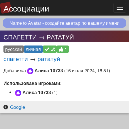
Ассоциации
Мен
Name to Avatar - создайте аватар по вашему имени
СПАГЕТТИ → РАТАТУЙ
русский
личная
👶
1
спагетти
→
рататуй
Добавил/а
Алиса 10733
(
16 июля 2024, 18:51
)
Использована игроками:
Алиса 10733
(1)
Google