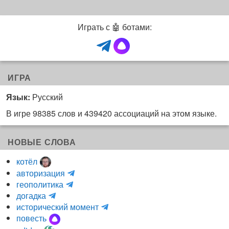
Играть с 🤖 ботами:
ИГРА
Язык:
Русский
В игре 98385 слов и 439420 ассоциаций на этом языке.
НОВЫЕ СЛОВА
котёл
и
авторизация
H
н
геополитика
m
y
к
догадка
a
d
о
и
исторический момент
r
r
г
н
повесть
r
a
н
к