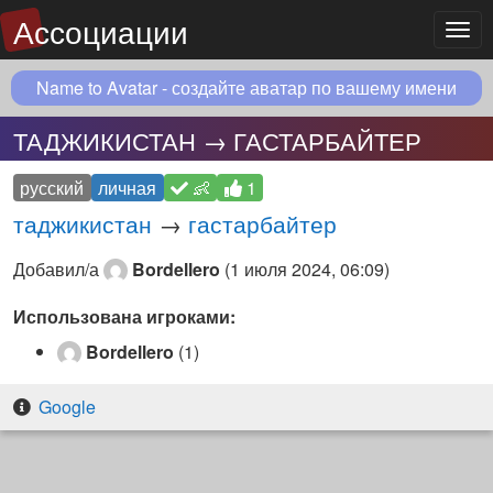
Ассоциации
Мен
Name to Avatar - создайте аватар по вашему имени
ТАДЖИКИСТАН → ГАСТАРБАЙТЕР
русский
личная
👶
1
таджикистан
→
гастарбайтер
Добавил/а
Bordellero
(
1 июля 2024, 06:09
)
Использована игроками:
Bordellero
(1)
Google