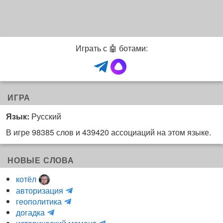
Играть с 🤖 ботами:
ИГРА
Язык:
Русский
В игре 98385 слов и 439420 ассоциаций на этом языке.
НОВЫЕ СЛОВА
котёл
и
авторизация
H
н
геополитика
m
y
к
догадка
a
d
о
и