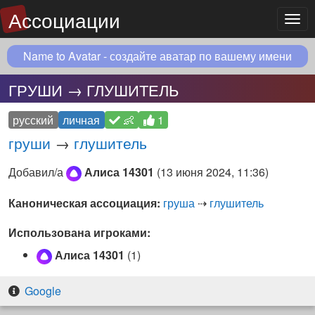
Ассоциации
Мен
Name to Avatar - создайте аватар по вашему имени
ГРУШИ → ГЛУШИТЕЛЬ
русский
личная
👶
1
груши
→
глушитель
Добавил/а
Алиса 14301
(
13 июня 2024, 11:36
)
Каноническая ассоциация:
груша
⇢
глушитель
Использована игроками:
Алиса 14301
(1)
Google