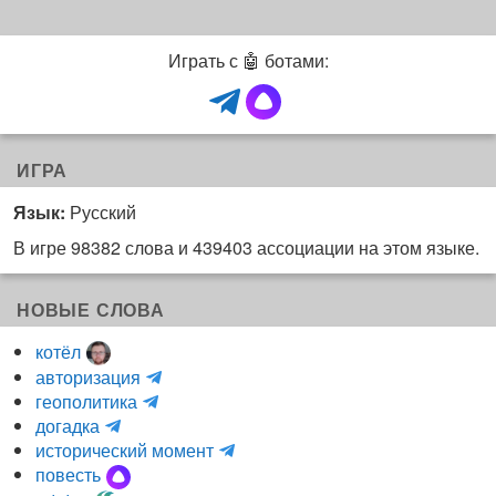
Играть с 🤖 ботами:
ИГРА
Язык:
Русский
В игре 98382 слова и 439403 ассоциации на этом языке.
НОВЫЕ СЛОВА
котёл
и
авторизация
H
н
геополитика
m
y
к
догадка
a
d
о
и
исторический момент
r
r
г
н
повесть