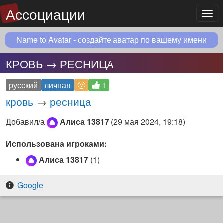
Ассоциации
Мен
Name to Avatar - создайте аватар по вашему имени
КРОВЬ → РЕСНИЦА
русский
личная
🤢
1
кровь
→
ресница
Добавил/а
Алиса 13817
(
29 мая 2024, 19:18
)
Использована игроками:
Алиса 13817
(1)
Google