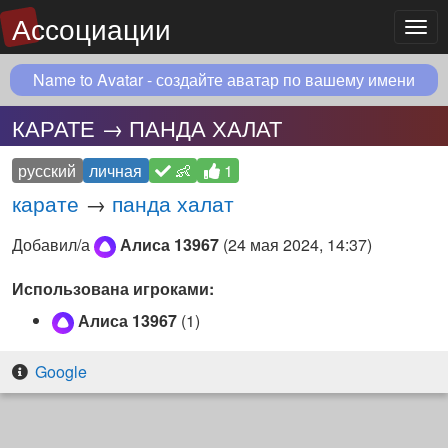
Ассоциации
Мен
Name to Avatar - создайте аватар по вашему имени
КАРАТЕ → ПАНДА ХАЛАТ
русский
личная
👶
1
карате
→
панда халат
Добавил/а
Алиса 13967
(
24 мая 2024, 14:37
)
Использована игроками:
Алиса 13967
(1)
Google