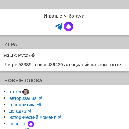
Играть с 🤖 ботами:
ИГРА
Язык:
Русский
В игре 98385 слов и 439420 ассоциаций на этом языке.
НОВЫЕ СЛОВА
котёл
и
авторизация
H
н
геополитика
m
y
к
догадка
a
d
о
и
исторический момент
r
r
г
н
повесть