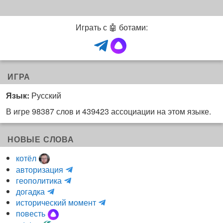
Играть с 🤖 ботами:
ИГРА
Язык:
Русский
В игре 98387 слов и 439423 ассоциации на этом языке.
НОВЫЕ СЛОВА
котёл
и
авторизация
H
н
геополитика
m
y
к
догадка
a
d
о
и
исторический момент
r
r
г
н
повесть