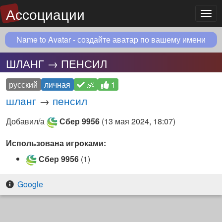
Ассоциации
Мен
Name to Avatar - создайте аватар по вашему имени
ШЛАНГ → ПЕНСИЛ
русский
личная
👶
1
шланг
→
пенсил
Добавил/а
Сбер 9956
(
13 мая 2024, 18:07
)
Использована игроками:
Сбер 9956
(1)
Google