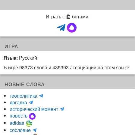
Играть с 🤖 ботами:
ИГРА
Язык:
Русский
В игре 98373 слова и 439393 ассоциации на этом языке.
НОВЫЕ СЛОВА
H
геополитика
m
y
догадка
a
d
и
исторический момент
r
r
н
повесть
r
a
к
adidas
r
_
о
m
сословие